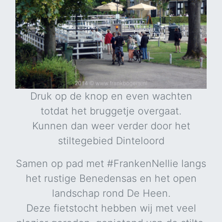
Druk op de knop en even wachten
totdat het bruggetje overgaat.
Kunnen dan weer verder door het
stiltegebied Dinteloord
Samen op pad met #FrankenNellie langs
het rustige Benedensas en het open
landschap rond De Heen.
Deze fietstocht hebben wij met veel